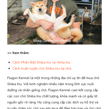
>> Xem thêm:
Cách Phân Biệt Shiba Inu và Akita Inu
Cách huấn luyện chó Shiba Inu tại nhà
Flagon Kennel là một trong những địa chỉ uy tín để mua chó
Shiba Inu. Với kinh nghiệm nhiều năm trong lĩnh vực nuôi
dưỡng và nhân giống chó, Flagon Kennel cam kết cung cấp
các con chó Shiba Inu chất lượng, khỏe mạnh và có giấy tờ
nguồn gốc rõ ràng. Họ cũng cung cấp các dịch vụ hỗ trợ và
tư vấn chăm sóc chó sau khi mua để đảm bảo bạn và chú chó