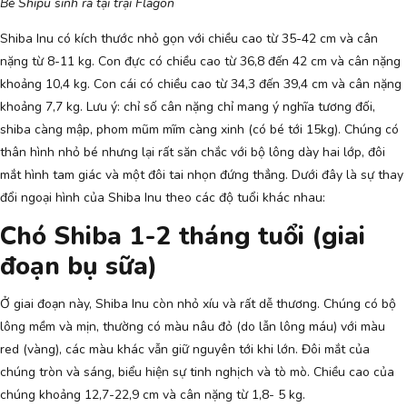
Bé Shipu sinh ra tại trại Flagon
Shiba Inu có kích thước nhỏ gọn với chiều cao từ 35-42 cm và cân
nặng từ 8-11 kg. Con đực có chiều cao từ 36,8 đến 42 cm và cân nặng
khoảng 10,4 kg. Con cái có chiều cao từ 34,3 đến 39,4 cm và cân nặng
khoảng 7,7 kg. Lưu ý: chỉ số cân nặng chỉ mang ý nghĩa tương đối,
shiba càng mập, phom mũm mĩm càng xinh (có bé tới 15kg). Chúng có
thân hình nhỏ bé nhưng lại rất săn chắc với bộ lông dày hai lớp, đôi
mắt hình tam giác và một đôi tai nhọn đứng thẳng. Dưới đây là sự thay
đổi ngoại hình của Shiba Inu theo các độ tuổi khác nhau:
Chó Shiba 1-2 tháng tuổi (giai
đoạn bụ sữa)
Ở giai đoạn này, Shiba Inu còn nhỏ xíu và rất dễ thương. Chúng có bộ
lông mềm và mịn, thường có màu nâu đỏ (do lẫn lông máu) với màu
red (vàng), các màu khác vẫn giữ nguyên tới khi lớn. Đôi mắt của
chúng tròn và sáng, biểu hiện sự tinh nghịch và tò mò. Chiều cao của
chúng khoảng 12,7-22,9 cm và cân nặng từ 1,8- 5 kg.