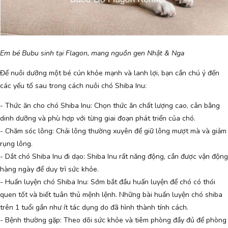
Em bé Bubu sinh tại Flagon, mang nguồn gen Nhật & Nga
Để nuôi dưỡng một bé cún khỏe mạnh và lanh lợi, bạn cần chú ý đến
các yếu tố sau trong cách nuôi chó Shiba Inu:
- Thức ăn cho chó Shiba Inu: Chọn thức ăn chất lượng cao, cân bằng
dinh dưỡng và phù hợp với từng giai đoạn phát triển của chó.
- Chăm sóc lông: Chải lông thường xuyên để giữ lông mượt mà và giảm
rụng lông.
- Dắt chó Shiba Inu đi dạo: Shiba Inu rất năng động, cần được vận động
hàng ngày để duy trì sức khỏe.
- Huấn luyện chó Shiba Inu: Sớm bắt đầu huấn luyện để chó có thói
quen tốt và biết tuân thủ mệnh lệnh. Những bài huấn luyện chó shiba
trên 1 tuổi gần như ít tác dụng do đã hình thành tính cách.
- Bệnh thường gặp: Theo dõi sức khỏe và tiêm phòng đầy đủ để phòng