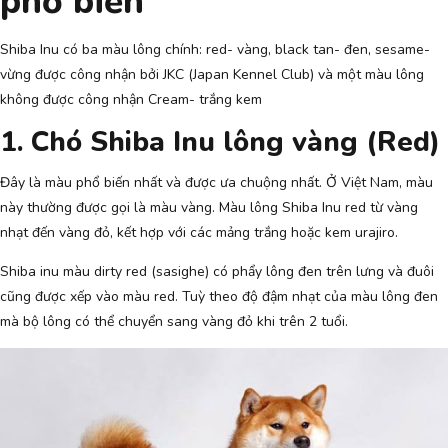
phổ biến
Shiba Inu có ba màu lông chính: red- vàng, black tan- đen, sesame-
vừng được công nhận bởi JKC (Japan Kennel Club) và một màu lông
không được công nhận Cream- trắng kem
1. Chó Shiba Inu lông vàng (Red)
Đây là màu phổ biến nhất và được ưa chuộng nhất. Ở Việt Nam, màu
này thường được gọi là màu vàng. Màu lông Shiba Inu red từ vàng
nhạt đến vàng đỏ, kết hợp với các mảng trắng hoặc kem urajiro.
Shiba inu màu dirty red (sasighe) có phẩy lông đen trên lưng và đuôi
cũng được xếp vào màu red. Tuỳ theo độ đậm nhạt của màu lông đen
mà bộ lông có thể chuyển sang vàng đỏ khi trên 2 tuổi.