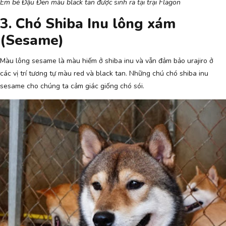
Em bé Đậu Đen màu black tan được sinh ra tại trại Flagon
3. Chó Shiba Inu lông xám
(Sesame)
Màu lông sesame là màu hiếm ở shiba inu và vẫn đảm bảo urajiro ở
các vị trí tương tự màu red và black tan. Những chú chó shiba inu
sesame cho chúng ta cảm giác giống chó sói.