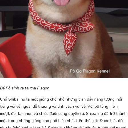
Bé Pô sinh ra tại trại Flagon
Chó Shiba Inu là một giống chó nhỏ nhưng tràn đầy năng lượng, nổi
tiếng với vẻ ngoài dễ thương và tính cách vui vẻ. Với bộ lông mềm
mượt, đôi tai nhọn và chiếc đuôi cong quyến rũ, Shiba Inu đã trở thành
một trong những giống chó phổ biến nhất trên thế giới. Được biết đến
như là "chú chó mặt cười", Shiba Inu không chỉ gây ấn tượng bởi ngoại