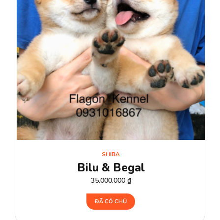
SHIBA
Bilu & Begal
35.000.000
₫
ĐÃ CÓ CHỦ