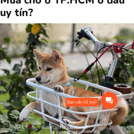
Mua chó ở TP.HCM ở đâu
uy tín?
Bạn cần hỗ trợ?