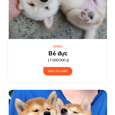
SHIBA
Bé đực
17.000.000
₫
ADD TO CART