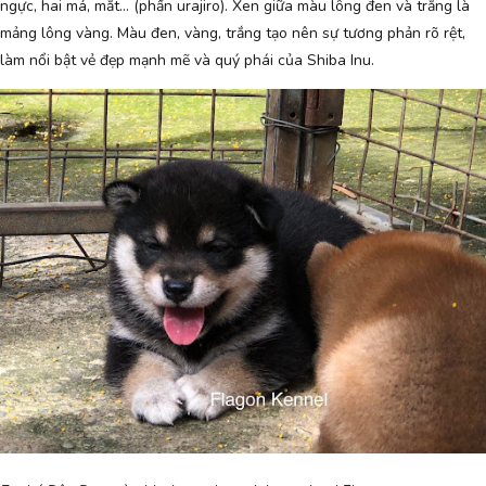
ngực, hai má, mắt… (phần urajiro). Xen giữa màu lông đen và trắng là
mảng lông vàng. Màu đen, vàng, trắng tạo nên sự tương phản rõ rệt,
làm nổi bật vẻ đẹp mạnh mẽ và quý phái của Shiba Inu.