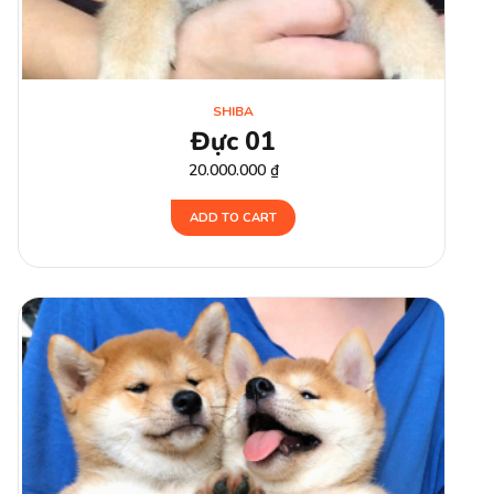
SHIBA
Đực 01
20.000.000
₫
ADD TO CART