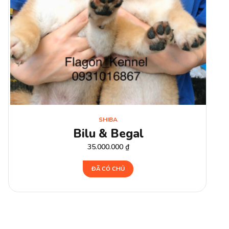
SHIBA
Bilu & Begal
35.000.000
₫
ĐÃ CÓ CHỦ