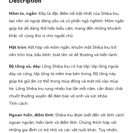
Description
Mõm to, ngắn:
Đây là đặc điểm nổi bật nhất của Shiba Inu,
tạo nên vẻ ngoài đáng yêu và có phần ngộ nghĩnh. Mõm ngắn
giúp bé dễ dàng thể hiện biểu cảm, mang đến những khoảnh
khắc vô cùng thú vị cho người chủ.
Mặt tròn:
Kết hợp với mõm ngắn, khuôn mặt Shiba Inu trở
nên tròn trịa, bầu bĩnh, toát lên vẻ dễ thương và hiền lành.
Bộ lông xù, dày:
Lông Shiba Inu có hai lớp: lớp lông ngoài
dày và cứng, lớp lông tơ mềm mại bên trong. Bộ lông này
giúp bé giữ ấm cơ thể trong mùa đông và mát mẻ vào mùa
hè. Lông Shiba Inu rụng nhiều hai lần mỗi năm, cần được chải
chuốt thường xuyên để đảm bảo vệ sinh và sức khỏe.
Tính cách:
Ngoan hiền, điềm tĩnh:
Shiba Inu được biết đến với tính cách
ngoan ngoãn, hiền lành và điềm tĩnh. Chúng thích hợp với
những gia đình có trẻ nhỏ và các vật nuôi khác. Tuy nhiên,