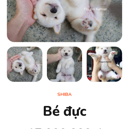
SHIBA
Bé đực