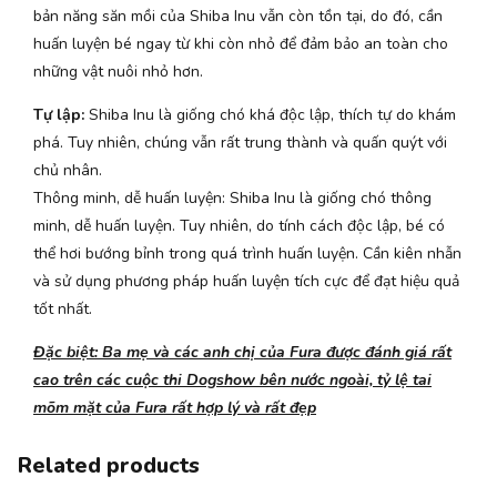
bản năng săn mồi của Shiba Inu vẫn còn tồn tại, do đó, cần
huấn luyện bé ngay từ khi còn nhỏ để đảm bảo an toàn cho
những vật nuôi nhỏ hơn.
Tự lập:
Shiba Inu là giống chó khá độc lập, thích tự do khám
phá. Tuy nhiên, chúng vẫn rất trung thành và quấn quýt với
chủ nhân.
Thông minh, dễ huấn luyện: Shiba Inu là giống chó thông
minh, dễ huấn luyện. Tuy nhiên, do tính cách độc lập, bé có
thể hơi bướng bỉnh trong quá trình huấn luyện. Cần kiên nhẫn
và sử dụng phương pháp huấn luyện tích cực để đạt hiệu quả
tốt nhất.
Đặc biệt: Ba mẹ và các anh chị của Fura được đánh giá rất
cao trên các cuộc thi Dogshow bên nước ngoài, tỷ lệ tai
mõm mặt của Fura rất hợp lý và rất đẹp
Related products