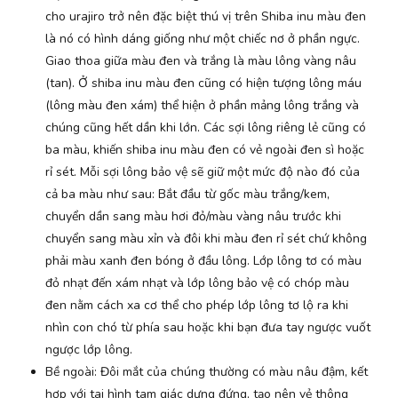
cho urajiro trở nên đặc biệt thú vị trên Shiba inu màu đen
là nó có hình dáng giống như một chiếc nơ ở phần ngực.
Giao thoa giữa màu đen và trắng là màu lông vàng nâu
(tan). Ở shiba inu màu đen cũng có hiện tượng lông máu
(lông màu đen xám) thể hiện ở phần mảng lông trắng và
chúng cũng hết dần khi lớn. Các sợi lông riêng lẻ cũng có
ba màu, khiến shiba inu màu đen có vẻ ngoài đen sì hoặc
rỉ sét. Mỗi sợi lông bảo vệ sẽ giữ một mức độ nào đó của
cả ba màu như sau: Bắt đầu từ gốc màu trắng/kem,
chuyển dần sang màu hơi đỏ/màu vàng nâu trước khi
chuyển sang màu xỉn và đôi khi màu đen rỉ sét chứ không
phải màu xanh đen bóng ở đầu lông. Lớp lông tơ có màu
đỏ nhạt đến xám nhạt và lớp lông bảo vệ có chóp màu
đen nằm cách xa cơ thể cho phép lớp lông tơ lộ ra khi
nhìn con chó từ phía sau hoặc khi bạn đưa tay ngược vuốt
ngược lớp lông.
Bề ngoài: Đôi mắt của chúng thường có màu nâu đậm, kết
hợp với tai hình tam giác dựng đứng, tạo nên vẻ thông